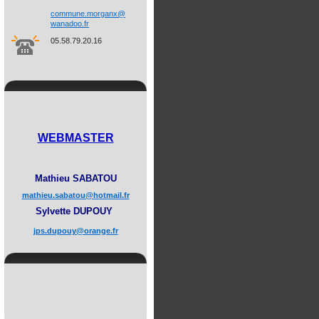
commune.
morganx@
wanadoo.
fr
05.58.79.20.16
WEBMASTER
Mathieu SABATOU
mathieu.sabatou@hotmail.fr
Sylvette DUPOUY
jps.dupouy@orange.fr