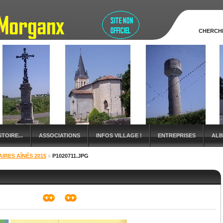
CHERCH
TOIRE...
ASSOCIATIONS
INFOS VILLAGE !
ENTREPRISES
ALB
IRES AÎNÉS 2015
P1020711.JPG
S
TOURISME