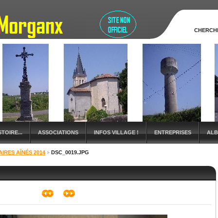
CHERCH
TOIRE...
ASSOCIATIONS
INFOS VILLAGE !
ENTREPRISES
ALB
IRES AÎNÉS 2014
DSC_0019.JPG
S
TOURISME