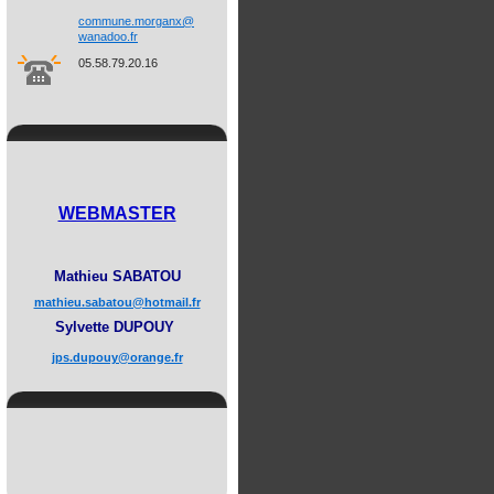
commune.
morganx@
wanadoo.
fr
05.58.79.20.16
WEBMASTER
Mathieu SABATOU
mathieu.sabatou@hotmail.fr
Sylvette DUPOUY
jps.dupouy@orange.fr